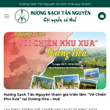
Skip
Hương Sạch Tân Nguyên xin kính chào quý khách!
to
content
Hương Sạch Tân Nguyên tham gia triển lãm “Về Chiến
Khu Xưa” tại Dương Hòa – Huế
CHƯƠNG TRÌNH “VỀ CHIẾN KHU XƯA” DƯƠNG HÒA