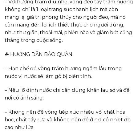
– Với hương trầm dịu nhẹ, vòng đeo tay trầm hương
không chỉ là 1 loại trang sức thanh lịch mà còn
mang lại giá trị phong thủy cho người đeo, mà nó
còn mang đến lợi ích thiết thực cho người dùng,
như: thư giãn, thoải mái, phiền não và giảm bớt căng
thẳng trong cuộc sống.
☘ HƯỚNG DẪN BẢO QUẢN
– Hạn chế để vòng trầm hương ngâm lâu trong
nước vì nước sẽ làm gỗ bị biến tính.
– Nếu lỡ dính nước chỉ cần dùng khăn lau sơ và để
nơi có ánh sáng.
– Không nên để vòng tiếp xúc nhiều với chất hóa
học, chất tẩy rửa và không nên để ở nơi có nhiệt độ
cao như lửa.