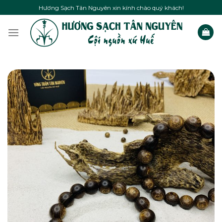
Skip
Hương Sạch Tân Nguyên xin kính chào quý khách!
to
content