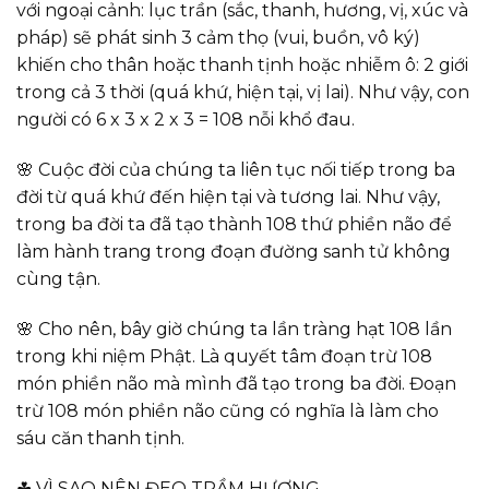
với ngoại cảnh: lục trần (sắc, thanh, hương, vị, xúc và
pháp) sẽ phát sinh 3 cảm thọ (vui, buồn, vô ký)
khiến cho thân hoặc thanh tịnh hoặc nhiễm ô: 2 giới
trong cả 3 thời (quá khứ, hiện tại, vị lai). Như vậy, con
người có 6 x 3 x 2 x 3 = 108 nỗi khổ đau.
🌸 Cuộc đời của chúng ta liên tục nối tiếp trong ba
đời từ quá khứ đến hiện tại và tương lai. Như vậy,
trong ba đời ta đã tạo thành 108 thứ phiền não để
làm hành trang trong đoạn đường sanh tử không
cùng tận.
🌸 Cho nên, bây giờ chúng ta lần tràng hạt 108 lần
trong khi niệm Phật. Là quyết tâm đoạn trừ 108
món phiền não mà mình đã tạo trong ba đời. Đoạn
trừ 108 món phiền não cũng có nghĩa là làm cho
sáu căn thanh tịnh.
☘ VÌ SAO NÊN ĐEO TRẦM HƯƠNG