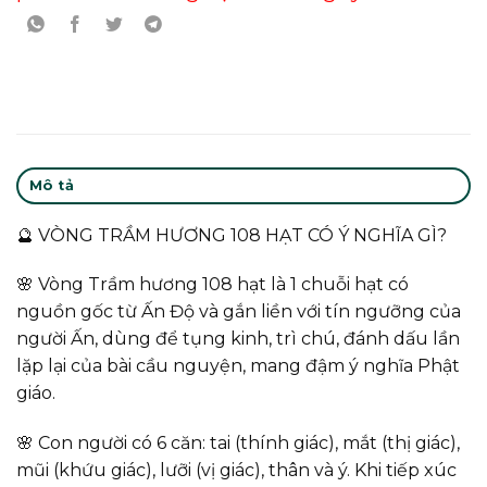
Mô tả
🔮 VÒNG TRẦM HƯƠNG 108 HẠT CÓ Ý NGHĨA GÌ?
🌸 Vòng Trầm hương 108 hạt là 1 chuỗi hạt có
nguồn gốc từ Ấn Độ và gắn liền với tín ngưỡng của
người Ấn, dùng để tụng kinh, trì chú, đánh dấu lần
lặp lại của bài cầu nguyện, mang đậm ý nghĩa Phật
giáo.
🌸 Con người có 6 căn: tai (thính giác), mắt (thị giác),
mũi (khứu giác), lưỡi (vị giác), thân và ý. Khi tiếp xúc