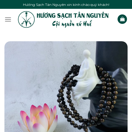
Skip
Hương Sạch Tân Nguyên xin kính chào quý khách!
to
content