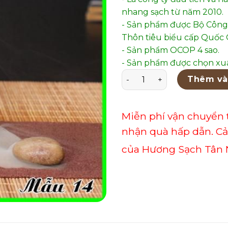
nhang sạch từ năm 2010.
- Sản phẩm được Bộ Công
Thôn tiêu biểu cấp Quốc G
- Sản phẩm OCOP 4 sao.
- Sản phẩm được chọn xuấ
Thác Khói Phong Thủy Mẫu
Thêm và
Miễn phí vận chuyển 
nhận quà hấp dẫn. C
của Hương Sạch Tân 