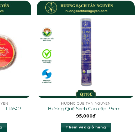
UYÊN
HƯƠNG QUẾ TÂN NGUYÊN
 – TT45C3
Hương Quế Sạch Cao cấp 35cm –
Q170C
95,000
₫
g
Thêm vào giỏ hàng