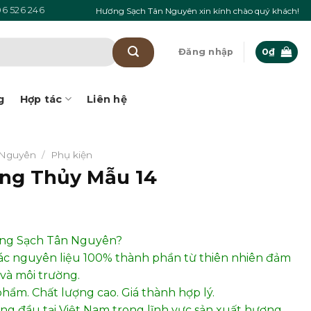
6 526 246
Hương Sạch Tân Nguyên xin kính chào quý khách!
Đăng nhập
0
₫
g
Hợp tác
Liên hệ
 Nguyên
/
Phụ kiện
ong Thủy Mẫu 14
ơng Sạch Tân Nguyên?
ác nguyên liệu 100% thành phần từ thiên nhiên đảm
và môi trường.
phẩm. Chất lượng cao. Giá thành hợp lý.
hàng đầu tại Việt Nam trong lĩnh vực sản xuất hương