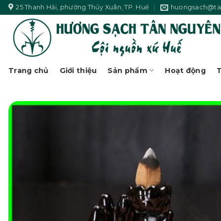
Skip
25 Thanh Hải, phường Thủy Xuân, TP. Huế
huongsach@ta
to
content
Trang chủ
Giới thiệu
Sản phẩm
Hoạt động
T