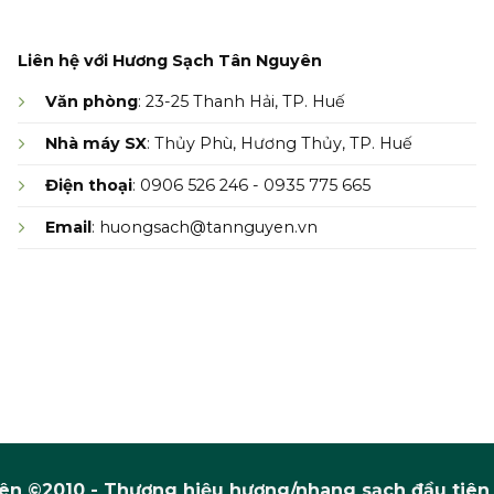
Liên hệ với Hương Sạch Tân Nguyên
Văn phòng
: 23-25 Thanh Hải, TP. Huế
Nhà máy SX
: Thủy Phù, Hương Thủy, TP. Huế
Điện thoại
: 0906 526 246 - 0935 775 665
Email
: huongsach@tannguyen.vn
n ©2010 - Thương hiệu hương/nhang sạch đầu tiên 