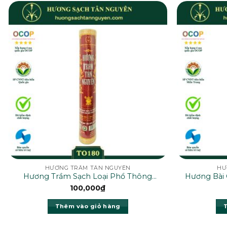
HƯƠNG TRẦM TÂN NGUYÊN
HƯ
Hương Trầm Sạch Loại Phổ Thông
Hương Bài
35cm – TO180
100,000
₫
Thêm vào giỏ hàng