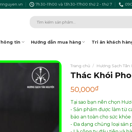
nnguyen.vn
7h30-11h00 và 13h30-17h00 thứ 2 - thứ 7
090
Tìm
kiếm:
hông tin
Hướng dẫn mua hàng
Tri ân khách hàn
Trang chủ
/
Hương Sạch Tân
Thác Khói Ph
₫
50,000
Tại sao bạn nên chọn Hư
- Sản phẩm được làm từ c
bảo an toàn cho sức khỏe 
- Đa dạng chủng loại sản 
- Là công ty đầu tiên và 