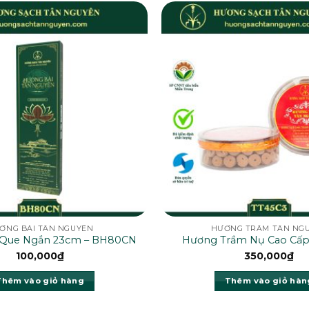
ƠNG BÀI TÂN NGUYÊN
HƯƠNG TRẦM TÂN NG
 Que Ngắn 23cm – BH80CN
Hương Trầm Nụ Cao Cấp
100,000
₫
350,000
₫
Thêm vào giỏ hàng
Thêm vào giỏ hàn