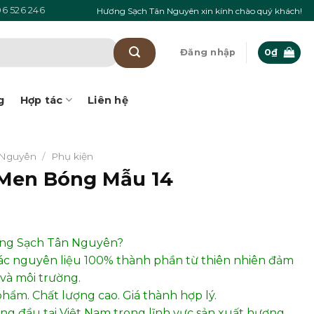
6 526 246
Hương Sạch Tân Nguyên xin kính chào quý khách!
Đăng nhập
0
₫
g
Hợp tác
Liên hệ
 Nguyên
/
Phụ kiện
Men Bóng Mẫu 14
ơng Sạch Tân Nguyên?
ác nguyên liệu 100% thành phần từ thiên nhiên đảm
và môi trường.
phẩm. Chất lượng cao. Giá thành hợp lý.
hàng đầu tại Việt Nam trong lĩnh vực sản xuất hương