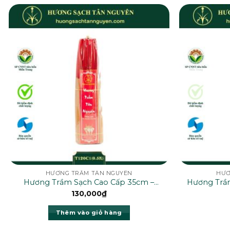
HƯƠNG TRẦM TÂN NGUYÊN
HƯƠ
Hương Trầm Sạch Cao Cấp 35cm –
Hương Trầ
T120C1(0.5K)
130,000
₫
Thêm vào giỏ hàng