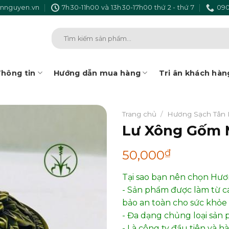
nnguyen.vn
7h30-11h00 và 13h30-17h00 thứ 2 - thứ 7
090
Tìm
kiếm:
hông tin
Hướng dẫn mua hàng
Tri ân khách hàn
Trang chủ
/
Hương Sạch Tân
Lư Xông Gốm 
₫
50,000
Tại sao bạn nên chọn Hư
- Sản phẩm được làm từ c
bảo an toàn cho sức khỏe 
- Đa dạng chủng loại sản 
- Là công ty đầu tiên và 