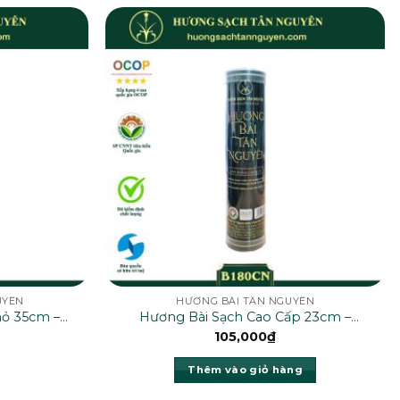
UYÊN
HƯƠNG BÀI TÂN NGUYÊN
ỏ 35cm –
Hương Bài Sạch Cao Cấp 23cm –
B180CN
105,000
₫
Thêm vào giỏ hàng