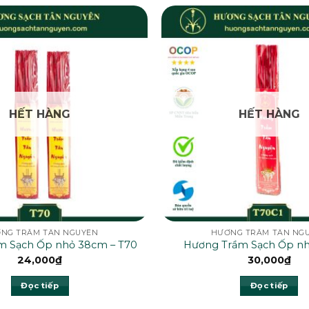
HẾT HÀNG
HẾT HÀNG
NG TRẦM TÂN NGUYÊN
HƯƠNG TRẦM TÂN NG
m Sạch Ốp nhỏ 38cm – T70
Hương Trầm Sạch Ốp nh
T70C1
24,000
₫
30,000
₫
Đọc tiếp
Đọc tiếp