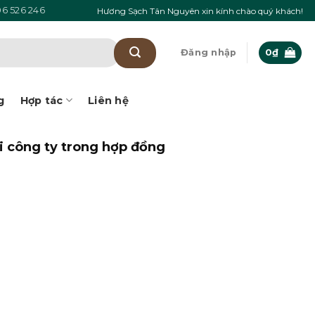
6 526 246
Hương Sạch Tân Nguyên xin kính chào quý khách!
Đăng nhập
0
₫
g
Hợp tác
Liên hệ
i công ty trong hợp đồng