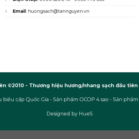
Email
: huongsach@tannguyen.vn
n ©2010 - Thương hiệu hương/nhang sạch đầu tiên 
 biểu cấp Quốc Gia - Sản phẩm OCOP 4 sao - Sản phẩm
Designed by
HueS