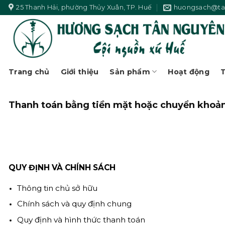
Skip
25 Thanh Hải, phường Thủy Xuân, TP. Huế
huongsach@ta
to
content
Trang chủ
Giới thiệu
Sản phẩm
Hoạt động
T
Thanh toán bằng tiền mặt hoặc chuyển khoản,
QUY ĐỊNH VÀ CHÍNH SÁCH
Thông tin chủ sở hữu
Chính sách và quy định chung
Quy định và hình thức thanh toán