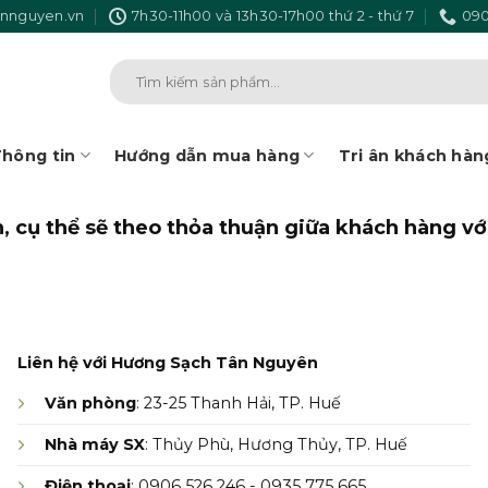
nnguyen.vn
7h30-11h00 và 13h30-17h00 thứ 2 - thứ 7
090
Tìm
kiếm:
hông tin
Hướng dẫn mua hàng
Tri ân khách hàn
 cụ thể sẽ theo thỏa thuận giữa khách hàng vớ
Liên hệ với Hương Sạch Tân Nguyên
Văn phòng
: 23-25 Thanh Hải, TP. Huế
Nhà máy SX
: Thủy Phù, Hương Thủy, TP. Huế
Điện thoại
: 0906 526 246 - 0935 775 665