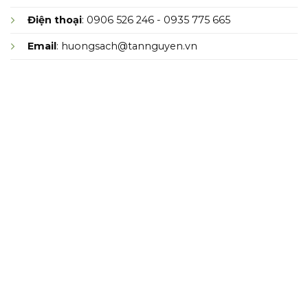
Điện thoại
: 0906 526 246 - 0935 775 665
Email
: huongsach@tannguyen.vn