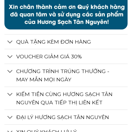
QUÀ TẶNG KÈM ĐƠN HÀNG
VOUCHER GIẢM GIÁ 30%
CHƯƠNG TRÌNH TRÚNG THƯỞNG -
MAY MẮN MỌI NGÀY
KIẾM TIỀN CÙNG HƯƠNG SẠCH TÂN
NGUYÊN QUA TIẾP THỊ LIÊN KẾT
ĐẠI LÝ HƯƠNG SẠCH TÂN NGUYÊN
XIN QUÝ KHÁCH LƯU Ý