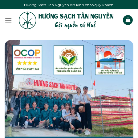
Skip
Hương Sạch Tân Nguyên xin kính chào quý khách!
to
content