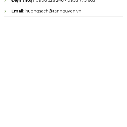
Điện thoại
: 0906 526 246 - 0935 775 665
Email
: huongsach@tannguyen.vn