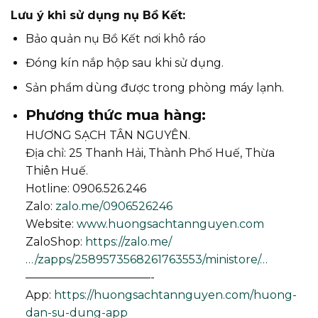
Lưu ý khi sử dụng nụ Bồ Kết:
Bảo quản nụ Bồ Kết nơi khô ráo
Đóng kín nắp hộp sau khi sử dụng.
Sản phẩm dùng được trong phòng máy lạnh.
Phương thức mua hàng:
HƯƠNG SẠCH TÂN NGUYÊN.
Địa chỉ: 25 Thanh Hải, Thành Phố Huế, Thừa
Thiên Huế.
Hotline: 0906.526.246
Zalo:
zalo.me/0906526246
Website:
www.huongsachtannguyen.com
ZaloShop:
https://zalo.me/
…/zapps/2589573568261763553/ministore/…
———————————-
App:
https://huongsachtannguyen.com/huong-
dan-su-dung-app