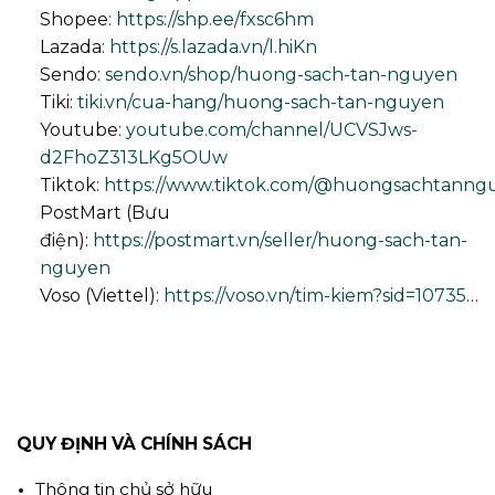
Shopee:
https://shp.ee/fxsc6hm
Lazada:
https://s.lazada.vn/l.hiKn
Sendo:
sendo.vn/shop/huong-sach-tan-nguyen
Tiki:
tiki.vn/cua-hang/huong-sach-tan-nguyen
Youtube:
youtube.com/channel/UCVSJws-
d2FhoZ313LKg5OUw
Tiktok:
https://www.tiktok.com/@huongsachtanng
PostMart (Bưu
điện):
https://postmart.vn/seller/huong-sach-tan-
nguyen
Voso (Viettel):
https://voso.vn/tim-kiem?sid=10735
…
QUY ĐỊNH VÀ CHÍNH SÁCH
Thông tin chủ sở hữu