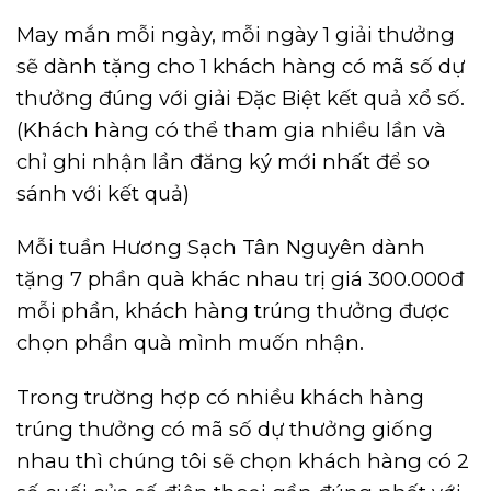
May mắn mỗi ngày, mỗi ngày 1 giải thưởng
sẽ dành tặng cho 1 khách hàng có mã số dự
thưởng đúng với giải Đặc Biệt kết quả xổ số.
(Khách hàng có thể tham gia nhiều lần và
chỉ ghi nhận lần đăng ký mới nhất để so
sánh với kết quả)
Mỗi tuần Hương Sạch Tân Nguyên dành
tặng 7 phần quà khác nhau trị giá 300.000đ
mỗi phần, khách hàng trúng thưởng được
chọn phần quà mình muốn nhận.
Trong trường hợp có nhiều khách hàng
trúng thưởng có mã số dự thưởng giống
nhau thì
chúng tôi sẽ chọn khách hàng có
2