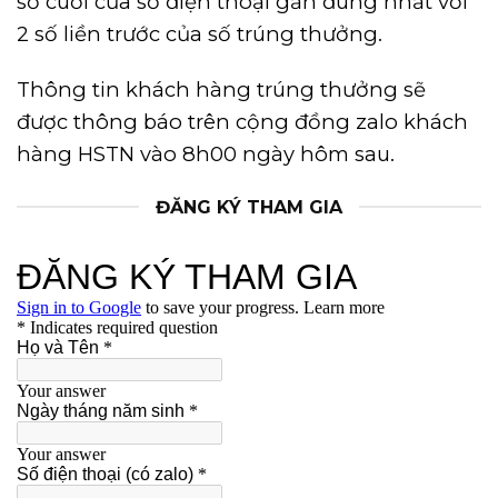
số cuối của số điện thoại gần đúng nhất với
2 số liền trước của số trúng thưởng.
Thông tin khách hàng trúng thưởng sẽ
được thông báo trên cộng đồng zalo khách
hàng HSTN vào 8h00 ngày hôm sau.
ĐĂNG KÝ THAM GIA