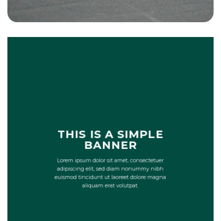
THIS IS A SIMPLE
BANNER
Lorem ipsum dolor sit amet, consectetuer
adipiscing elit, sed diam nonummy nibh
euismod tincidunt ut laoreet dolore magna
aliquam erat volutpat.