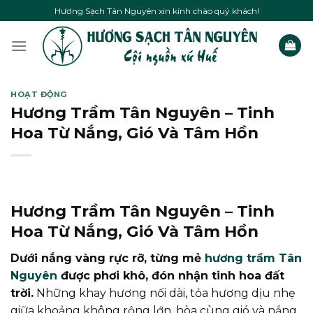
Skip
Hương Sạch Tân Nguyên xin kính chào quý khách!
to
content
HOẠT ĐỘNG
Hương Trầm Tân Nguyên – Tinh
Hoa Từ Nắng, Gió Và Tâm Hồn
Hương Trầm Tân Nguyên – Tinh
Hoa Từ Nắng, Gió Và Tâm Hồn
Dưới nắng vàng rực rỡ, từng mẻ
hương trầm Tân
Nguyên
được phơi khô, đón nhận tinh hoa đất
trời.
Những khay hương nối dài, tỏa hương dịu nhẹ
giữa khoảng không rộng lớn, hòa cùng gió và nắng,