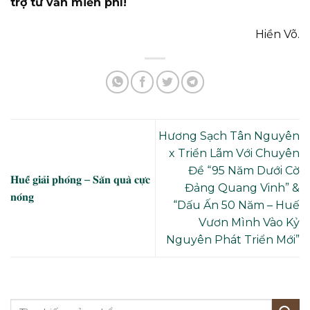
trợ tư vấn miễn phí!
Hiền Võ.
Hương Sạch Tân Nguyên
x Triển Lãm Với Chuyên
Đề “95 Năm Dưới Cờ
𝐇𝐮𝐞̂́ 𝐠𝐢𝐚̉𝐢 𝐩𝐡𝐨́𝐧𝐠 – 𝐒𝐚̆𝐧 𝐪𝐮𝐚̀ 𝐜𝐮̛̣𝐜
Đảng Quang Vinh” &
𝐧𝐨́𝐧𝐠
“Dấu Ấn 50 Năm – Huế
Vươn Mình Vào Kỷ
Nguyên Phát Triển Mới”