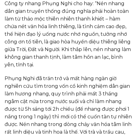
Công ty nhang Phụng Nghi cho hay: “Nén nhang
dân gian truyền thống đúng nghĩa phải hoàn toàn
làm từ thảo mộc thiên nhiên thanh khiết – hàm
chứa nét văn hóa linh thiêng, là tình cảm cao đẹp,
thể hiện đạo lý uống nước nhớ nguồn, tưởng nhớ
công ơn tổ tiên, là giao hòa huyền diệu thiêng liêng
giữa Trời, Đất và Người. Khi thắp lên, nén nhang làm
không gian thanh tịnh, làm tâm hồn an lạc, bình
yên, tĩnh tại.
Phụng Nghi đã trăn trở và mất hàng ngàn giờ
nghiên cứu tìm trong vốn cổ kinh nghiệm dân gian
làm hương nhang, quy trình phải mất 3 tháng
ngâm cật nứa trong nước suối và chỉ làm nhang
được từ 5h sáng tới 2h chiều (để nhang được phơi 1
nắng trong 1 ngày) thì mới có thể cuốn tàn tự nhiên
được. Nén nhang trong dòng chảy văn hóa tâm linh
rất linh diệu và tinh hoa là thế. Với trà và trầu cau,