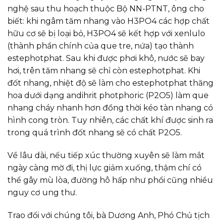
nghệ sau thu hoạch thuộc Bộ NN-PTNT, ông cho
biết: khi ngâm tăm nhang vào H3PO4 các hợp chất
hữu cơ sẽ bị loại bỏ, H3PO4 sẽ kết hợp với xenlulo
(thành phần chính của que tre, nứa) tạo thành
estephotphat. Sau khi được phơi khô, nước sẽ bay
hơi, trên tăm nhang sẽ chỉ còn estephotphat. Khi
đốt nhang, nhiệt độ sẽ làm cho estephotphat thăng
hoa dưới dạng andihrit photphoric (P2O5) làm que
nhang cháy nhanh hơn đồng thời kéo tàn nhang có
hình cong tròn. Tuy nhiên, các chất khí được sinh ra
trong quá trình đốt nhang sẽ có chất P2O5.
Về lâu dài, nếu tiếp xúc thường xuyên sẽ làm mắt
ngày càng mờ đi, thị lực giảm xuống, thậm chí có
thể gây mù lòa, đường hô hấp như phổi cũng nhiều
nguy cơ ung thư.
Trao đổi với chúng tôi, bà Dương Anh, Phó Chủ tịch