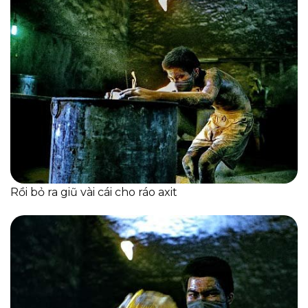
Rồi bỏ ra giũ vài cái cho ráo axit