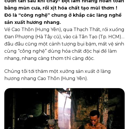
cuốn tàn sau khi cháy- bột làm nhang hoàn toàn
bằng mùn cưa, rồi xịt hóa chất tạo mùi thơm !
Đó là “công nghệ” chung ở khắp các làng nghề
sản xuất hương nhang.
Về Cao Thôn (Hưng Yên), qua Thạch Thất, rồi xuống
Đan Phượng (Hà Tây cũ), vào cả Tân Tạo (Tp. HCM)…
đâu đâu cũng một cảnh tượng bụi bặm, mất vệ sinh
cùng “công nghệ” dùng hóa chất độc hại để làm
nhang, nhang càng thơm thì càng độc.
Chúng tôi tới thăm một xưởng sản xuất ở làng
hương nhang Cao Thôn (Hưng Yên).