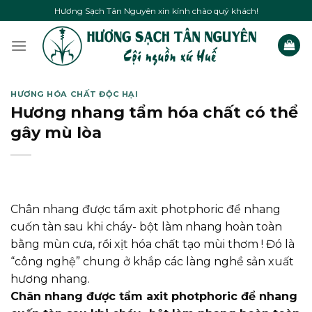
Skip
Hương Sạch Tân Nguyên xin kính chào quý khách!
to
content
HƯƠNG HÓA CHẤT ĐỘC HẠI
Hương nhang tẩm hóa chất có thể
gây mù lòa
Chân nhang được tẩm axit photphoric để nhang
cuốn tàn sau khi cháy- bột làm nhang hoàn toàn
bằng mùn cưa, rồi xịt hóa chất tạo mùi thơm ! Đó là
“công nghệ” chung ở khắp các làng nghề sản xuất
hương nhang.
Chân nhang được tẩm axit photphoric để nhang