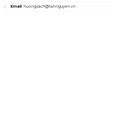
Email
: huongsach@tannguyen.vn