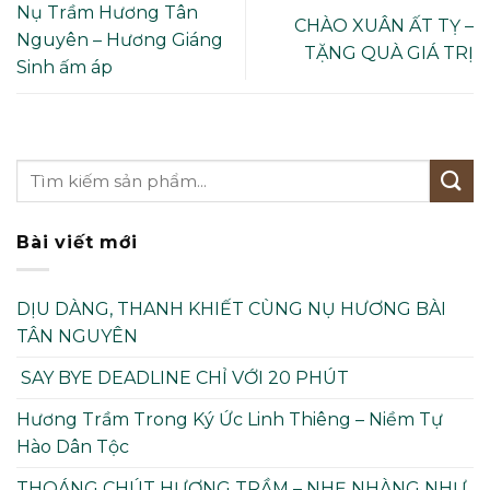
Nụ Trầm Hương Tân
CHÀO XUÂN ẤT TỴ –
Nguyên – Hương Giáng
TẶNG QUÀ GIÁ TRỊ
Sinh ấm áp
Bài viết mới
DỊU DÀNG, THANH KHIẾT CÙNG NỤ HƯƠNG BÀI
TÂN NGUYÊN
SAY BYE DEADLINE CHỈ VỚI 20 PHÚT
Hương Trầm Trong Ký Ức Linh Thiêng – Niềm Tự
Hào Dân Tộc
THOÁNG CHÚT HƯƠNG TRẦM – NHẸ NHÀNG NHƯ