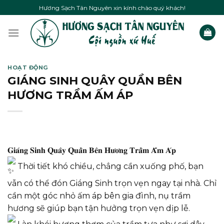
Skip
Hương Sạch Tân Nguyên xin kính chào quý khách!
to
content
HOẠT ĐỘNG
GIÁNG SINH QUÂY QUẦN BÊN
HƯƠNG TRẦM ẤM ÁP
𝐆𝐢𝐚́𝐧𝐠 𝐒𝐢𝐧𝐡 𝐐𝐮𝐚̂𝐲 𝐐𝐮𝐚̂̀𝐧 𝐁𝐞̂𝐧 𝐇𝐮̛𝐨̛𝐧𝐠 𝐓𝐫𝐚̂̀𝐦 𝐀̂́𝐦 𝐀́𝐩
Thời tiết khó chiều, chẳng cần xuống phố, bạn
vẫn có thể đón Giáng Sinh trọn vẹn ngay tại nhà. Chỉ
cần một góc nhỏ ấm áp bên gia đình, nụ trầm
hương sẽ giúp bạn tận hưởng trọn vẹn dịp lễ.
Làn khói hương thơm của trầm tựa như sợi dây