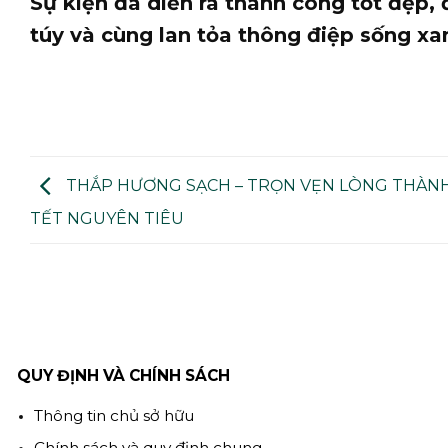
Sự kiện đã diễn ra thành công tốt đẹp,
túy và cùng lan tỏa thông điệp sống xa
THẮP HƯƠNG SẠCH – TRỌN VẸN LÒNG THÀN
TẾT NGUYÊN TIÊU
QUY ĐỊNH VÀ CHÍNH SÁCH
Thông tin chủ sở hữu
Chính sách và quy định chung