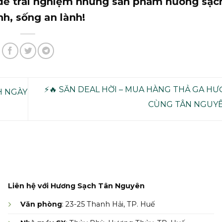
 để trải nghiệm những sản phẩm hương sạch
nh, sống an lành!
⚡🔥 SĂN DEAL HỜI – MUA HÀNG THẢ GA H
H NGÀY
CÙNG TÂN NGUYÊ
Liên hệ với Hương Sạch Tân Nguyên
Văn phòng
: 23-25 Thanh Hải, TP. Huế