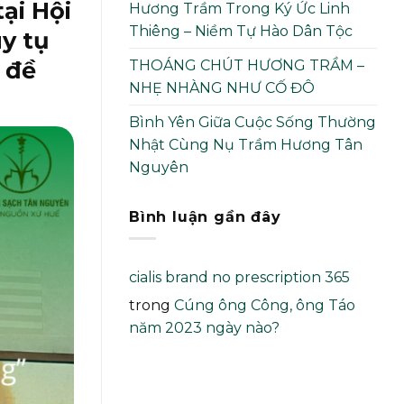
ại Hội
Hương Trầm Trong Ký Ức Linh
Thiêng – Niềm Tự Hào Dân Tộc
y tụ
 đề
THOÁNG CHÚT HƯƠNG TRẦM –
NHẸ NHÀNG NHƯ CỐ ĐÔ
Bình Yên Giữa Cuộc Sống Thường
Nhật Cùng Nụ Trầm Hương Tân
Nguyên
Bình luận gần đây
cialis brand no prescription 365
trong
Cúng ông Công, ông Táo
năm 2023 ngày nào?