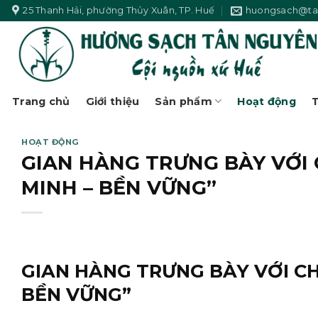
Skip
25 Thanh Hải, phường Thủy Xuân, TP. Huế
huongsach@ta
to
content
Trang chủ
Giới thiệu
Sản phẩm
Hoạt động
T
HOẠT ĐỘNG
GIAN HÀNG TRƯNG BÀY VỚI 
MINH – BỀN VỮNG”
GIAN HÀNG TRƯNG BÀY VỚI CH
BỀN VỮNG”