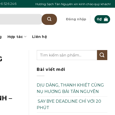
6 526 246
Hương Sạch Tân Nguyên xin kính chào quý khách!
Đăng nhập
0
₫
g
Hợp tác
Liên hệ
G
Bài viết mới
DỊU DÀNG, THANH KHIẾT CÙNG
NỤ HƯƠNG BÀI TÂN NGUYÊN
H –
SAY BYE DEADLINE CHỈ VỚI 20
PHÚT