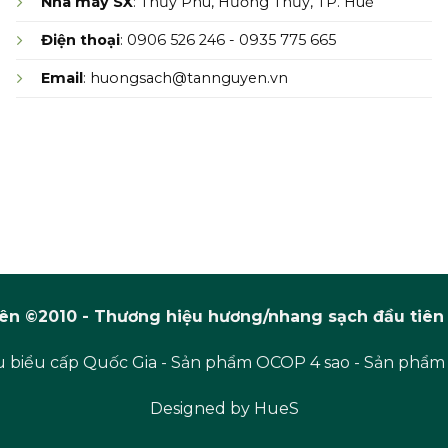
Nhà máy SX
: Thủy Phù, Hương Thủy, TP. Huế
Điện thoại
: 0906 526 246 - 0935 775 665
Email
: huongsach@tannguyen.vn
n ©2010 - Thương hiệu hương/nhang sạch đầu tiên 
 biểu cấp Quốc Gia - Sản phẩm OCOP 4 sao - Sản phẩm
Designed by
HueS