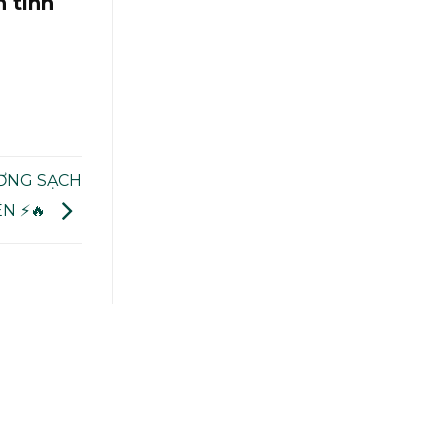
 tinh
ƯƠNG SẠCH
N ⚡🔥