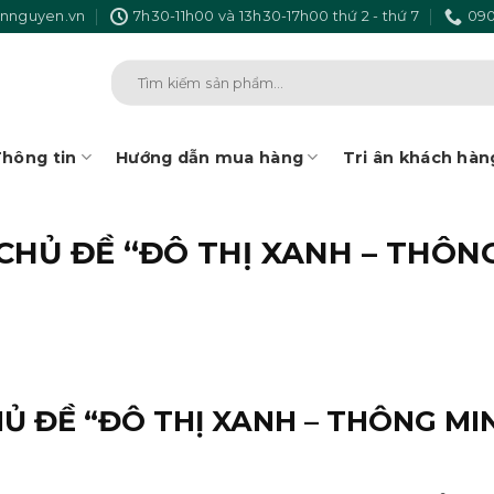
nnguyen.vn
7h30-11h00 và 13h30-17h00 thứ 2 - thứ 7
090
Tìm
kiếm:
hông tin
Hướng dẫn mua hàng
Tri ân khách hàn
CHỦ ĐỀ “ĐÔ THỊ XANH – THÔN
Ủ ĐỀ “ĐÔ THỊ XANH – THÔNG MIN