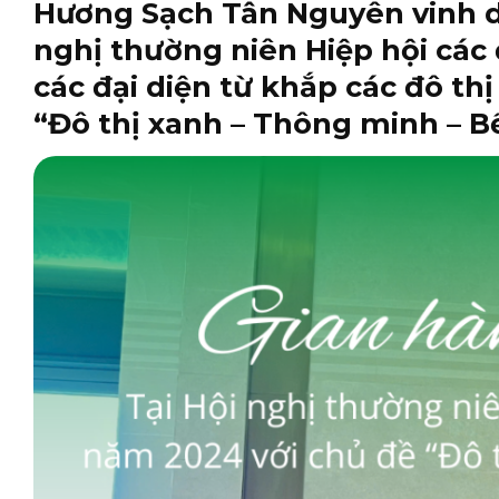
Hương Sạch Tân Nguyên vinh d
nghị thường niên Hiệp hội các
các đại diện từ khắp các đô th
“Đô thị xanh – Thông minh – B