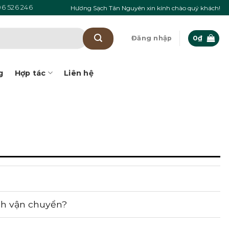
6 526 246
Hương Sạch Tân Nguyên xin kính chào quý khách!
Đăng nhập
0
₫
g
Hợp tác
Liên hệ
nh vận chuyển?