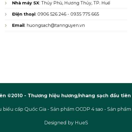
Nhà máy SX
: Thủy Phù, Hương Thủy, TP. Huế
Điện thoại
: 0906 526 246 - 0935 775 665
Email
: huongsach@tannguyen.vn
n ©2010 - Thương hiệu hương/nhang sạch đầu tiên 
 biểu cấp Quốc Gia - Sản phẩm OCOP 4 sao - Sản phẩm
Designed by
HueS