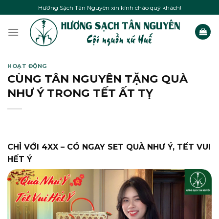
Skip
Hương Sạch Tân Nguyên xin kính chào quý khách!
to
content
HOẠT ĐỘNG
CÙNG TÂN NGUYÊN TẶNG QUÀ
NHƯ Ý TRONG TẾT ẤT TỴ
CHỈ VỚI 4XX – CÓ NGAY SET QUÀ NHƯ Ý, TẾT VUI
HẾT Ý