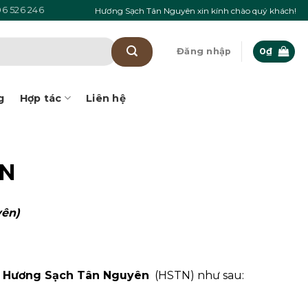
6 526 246
Hương Sạch Tân Nguyên xin kính chào quý khách!
Đăng nhập
0
₫
g
Hợp tác
Liên hệ
ÊN
yên)
a
Hương Sạch Tân Nguyên
(HSTN) như sau: