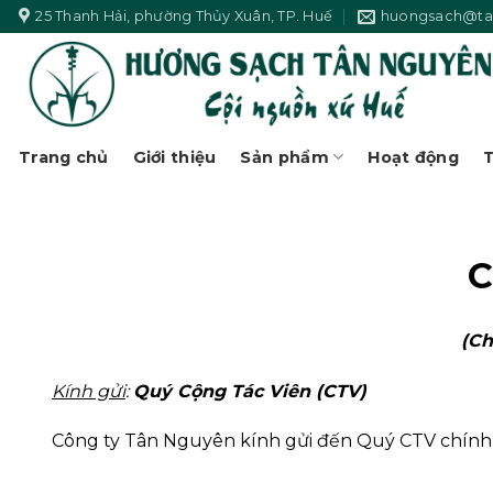
Skip
25 Thanh Hải, phường Thủy Xuân, TP. Huế
huongsach@ta
to
content
Trang chủ
Giới thiệu
Sản phẩm
Hoạt động
T
C
(Ch
Kính gửi
:
Quý Cộng Tác Viên (CTV)
Công ty Tân Nguyên kính gửi đến Quý CTV chính sác