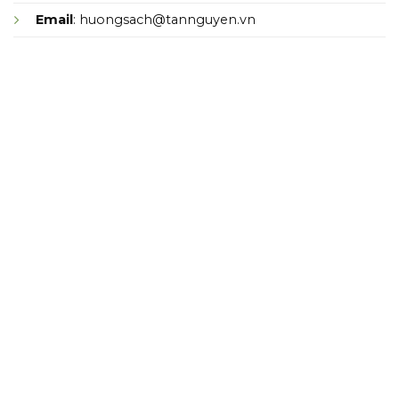
Email
: huongsach@tannguyen.vn