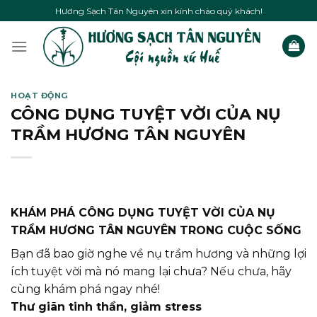
Skip
Hương Sạch Tân Nguyên xin kính chào quý khách!
to
content
HOẠT ĐỘNG
CÔNG DỤNG TUYỆT VỜI CỦA NỤ
TRẦM HƯƠNG TÂN NGUYÊN
KHÁM PHÁ CÔNG DỤNG TUYỆT VỜI CỦA NỤ
TRẦM HƯƠNG TÂN NGUYÊN TRONG CUỘC SỐNG
Bạn đã bao giờ nghe về nụ trầm hương và những lợi
ích tuyệt vời mà nó mang lại chưa? Nếu chưa, hãy
cùng khám phá ngay nhé!
Thư giãn tinh thần, giảm stress