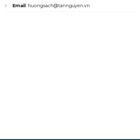
Email
: huongsach@tannguyen.vn