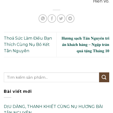
Hiền Võ.
Thoả Sức Làm Điều Bạn
𝐇𝐮̛𝐨̛𝐧𝐠 𝐬𝐚̣𝐜𝐡 𝐓𝐚̂𝐧 𝐍𝐠𝐮𝐲𝐞̂𝐧 𝐭𝐫𝐢
Thích Cùng Nụ Bồ Kết
𝐚̂𝐧 𝐤𝐡𝐚́𝐜𝐡 𝐡𝐚̀𝐧𝐠 – 𝐍𝐠𝐚̣̂𝐩 𝐭𝐫𝐚̀𝐧
Tân Nguyên
𝐪𝐮𝐚̀ 𝐭𝐚̣̆𝐧𝐠 𝐓𝐡𝐚́𝐧𝐠 𝟏𝟎
Bài viết mới
DỊU DÀNG, THANH KHIẾT CÙNG NỤ HƯƠNG BÀI
TÂN NGUYÊN